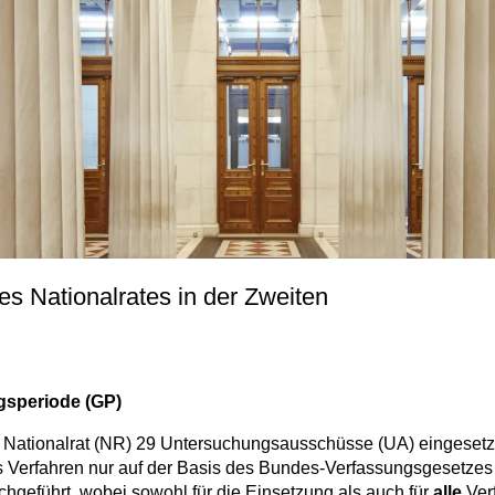
 Nationalrates in der Zweiten
gsperiode (GP)
Nationalrat (NR) 29 Untersuchungsausschüsse (UA) eingesetzt
as Verfahren nur auf der Basis des Bundes-Verfassungsgesetze
geführt, wobei sowohl für die Einsetzung als auch für
alle
Verf