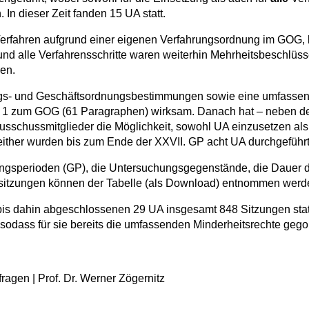
 In dieser Zeit fanden 15 UA statt.
Verfahren aufgrund einer eigenen Verfahrungsordnung im GOG,
und alle Verfahrensschritte waren weiterhin Mehrheitsbeschlüsse 
en.
gs- und Geschäftsordnungsbestimmungen sowie eine umfasse
 1 zum GOG (61 Paragraphen) wirksam. Danach hat – neben de
Ausschussmitglieder die Möglichkeit, sowohl UA einzusetzen als
ither wurden bis zum Ende der XXVII. GP acht UA durchgeführt
ungsperioden (GP), die Untersuchungsgegenstände, die Dauer d
ssitzungen können der Tabelle (als Download) entnommen werd
bis dahin abgeschlossenen 29 UA insgesamt 848 Sitzungen stat
 sodass für sie bereits die umfassenden Minderheitsrechte gego
ragen | Prof. Dr. Werner Zögernitz