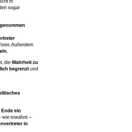
scht in
rden sogar
eingenommen
rtreter
Visier. Außerdem
eln.
t, die
Wahrheit zu
lich begrenzt
und
olitisches
 Ende ein
 wie erwähnt –
nvertreter in