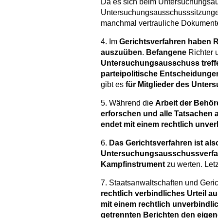
Da es sich beim Untersuchungsa
Untersuchungsausschusssitzunge
manchmal vertrauliche Dokumente
4. Im
Gerichtsverfahren haben R
auszuüben
.
Befangene
Richter 
Untersuchungsausschuss treffen
parteipolitische Entscheidunge
gibt es
für Mitglieder des Unte
5. Während die
Arbeit der Behörde
erforschen und alle Tatsachen 
endet mit einem rechtlich unve
6.
Das Gerichtsverfahren ist al
Untersuchungsausschussverfa
Kampfinstrument
zu werten. Letz
7. Staatsanwaltschaften und Ger
rechtlich verbindliches Urteil 
mit einem
rechtlich unverbindl
getrennten
Berichten den eige