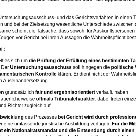
ntersuchungsausschuss- und das Gerichtsverfahren in einen T
n und bei der Zielsetzung wesentliche Unterschiede zwischen 
ame scheint die Tatsache, dass sowohl für Auskunftspersonen
ugen vor Gericht bei ihren Aussagen die Wahrheitspflicht best
il:
lt es sich um
die Prüfung der Erfüllung eines bestimmten Ta
. Der
Untersuchungsausschuss
soll hingegen die
politische
lamentarischen Kontrolle
klären. Er dient nicht der Wahrheitsf
hen Auseinandersetzung.
en
grundsätzlich
fair und ergebnisorientiert
verläuft, haben
auerlicherweise
oftmals Tribunalcharakter
; dabei treten ein
nd Richter zugleich auf.
Abwicklung
des Prozesses
bei Gericht
wird
durch professione
er eine umfassende juristische Ausbildung verfügen.
Für die Mi
 ein Nationalratsmandat und die Entsendung durch einen