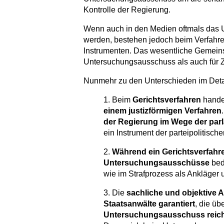
Kontrolle der Regierung.
Wenn auch in den Medien oftmals das U
werden, bestehen jedoch beim Verfahre
Instrumenten. Das wesentliche Gemeins
Untersuchungsausschuss als auch für Ze
Nunmehr zu den Unterschieden im Deta
1. Beim
Gerichtsverfahren
hande
einem justizförmigen Verfahren
der Regierung im Wege der par
ein Instrument der parteipolitisc
2.
Während ein Gerichtsverfahr
Untersuchungsausschüsse
bed
wie im Strafprozess als Ankläger u
3. Die
sachliche und objektive 
Staatsanwälte garantiert
, die üb
Untersuchungsausschuss reicht