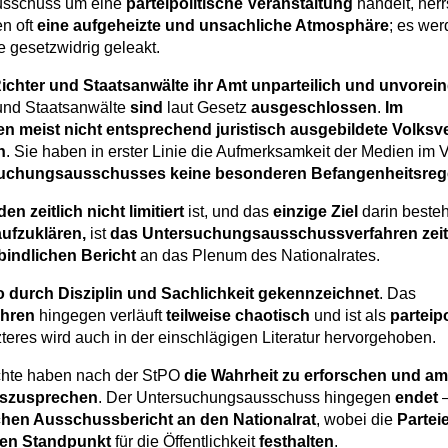
usschuss um eine
parteipolitische Veranstaltung
handelt, herr
n oft
eine aufgeheizte und unsachliche Atmosphäre
; es we
 gesetzwidrig geleakt.
ichter und Staatsanwälte ihr Amt unparteilich und unvor
und Staatsanwälte
sind
laut Gesetz
ausgeschlossen
.
Im
 meist nicht entsprechend juristisch ausgebildete Volksve
n
. Sie haben in erster Linie die Aufmerksamkeit der Medien im 
rsuchungsausschusses keine besonderen Befangenheitsreg
n zeitlich nicht limitiert
ist, und das
einzige Ziel
darin besteh
aufzuklären,
ist
das Untersuchungsausschussverfahren zeit
rbindlichen Bericht
an das Plenum des Nationalrates.
so durch Disziplin und Sachlichkeit gekennzeichnet
. Das
hren
hingegen verläuft
teilweise chaotisch
und ist als
parteip
teres wird auch in der einschlägigen Literatur hervorgehoben.
ichte haben nach der StPO
die Wahrheit zu erforschen und am
auszusprechen
. Der Untersuchungsausschuss hingegen
endet
–
ichen Ausschussbericht an den Nationalrat
, wobei die
Parteie
nen Standpunkt
für die Öffentlichkeit
festhalten
.