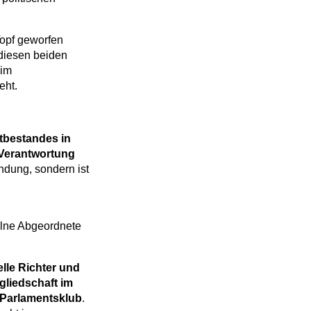
opf geworfen
diesen beiden
 im
eht.
tbestandes in
 Verantwortung
indung, sondern ist
zelne Abgeordnete
lle Richter und
tgliedschaft im
 Parlamentsklub
.