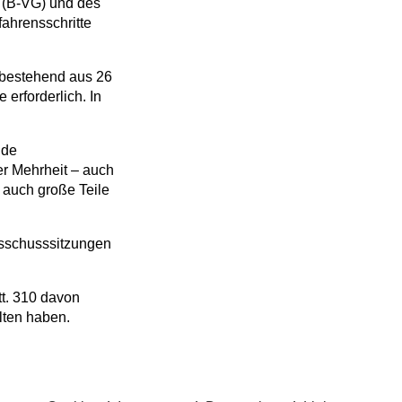
s (B-VG) und des
ahrensschritte
 bestehend aus 26
erforderlich. In
nde
r Mehrheit – auch
 auch große Teile
usschusssitzungen
t. 310 davon
lten haben.