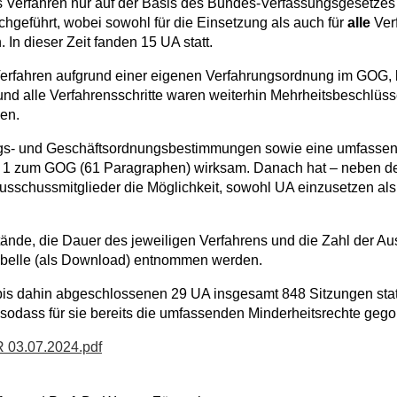
as Verfahren nur auf der Basis des Bundes-Verfassungsgesetze
geführt, wobei sowohl für die Einsetzung als auch für
alle
Verf
 In dieser Zeit fanden 15 UA statt.
Verfahren aufgrund einer eigenen Verfahrungsordnung im GOG,
und alle Verfahrensschritte waren weiterhin Mehrheitsbeschlüsse 
en.
gs- und Geschäftsordnungsbestimmungen sowie eine umfasse
 1 zum GOG (61 Paragraphen) wirksam. Danach hat – neben de
Ausschussmitglieder die Möglichkeit, sowohl UA einzusetzen als
ände, die Dauer des jeweiligen Verfahrens und die Zahl der A
abelle (als Download) entnommen werden.
bis dahin abgeschlossenen 29 UA insgesamt 848 Sitzungen stat
 sodass für sie bereits die umfassenden Minderheitsrechte gego
 03.07.2024.pdf